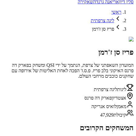
סלין דיון
אריאנה גרנדה
שאקירה
ראשי
ליגה צרפתית
פריז סן ז'רמן
פריז סן ז'רמן
המועדון השאפתני של צרפת, הנתמך על ידי QSI ומשחק בפארק דה
פרנס האיקוני בלב פריז. פ.ס.ז' הפכה לאחת האליטות של אירופה עם
שחקנים כוכבים מרחבי העולם.
ליגות
ליגה צרפתית
אצטדיון
פארק דה פרנס
מאמן
לואיס אנריקה
קיבולת
47,929
המשחקים הקרובים