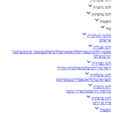
ליגה איטלקית
ליגה גרמנית
ליגה צרפתית
הופעות
עוד
הליגה ההולנדית
אייאקס
ליגה אנגלית
אסטון וילה
ברנטפורד
פולהאם
ארסנל
ליברפול
מנצ'סטר סיטי
מנצ'סטר
יונייטד
צ'לסי
ליגה ספרדית
ריאל מדריד
ברצלונה
אתלטיקו מדריד
ליגה איטלקית
לאציו
אינטר
מילאן
נאפולי
יובנטוס
רומא
ליגה גרמנית
בורוסיה דורטמונד
באיירן מינכן
ליגה צרפתית
פריז סן ז'רמן
הופעות