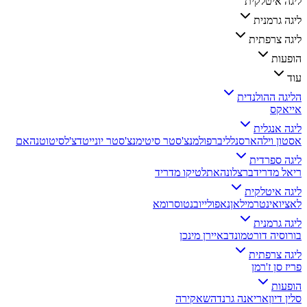
ליגה איטלקית
ליגה גרמנית
ליגה צרפתית
הופעות
עוד
הליגה ההולנדית
אייאקס
ליגה אנגלית
אסטון וילה
ארסנל
ליברפול
מנצ'סטר סיטי
מנצ'סטר יונייטד
צ'לסי
טוטנהאם
ליגה ספרדית
ריאל מדריד
ברצלונה
אתלטיקו מדריד
ליגה איטלקית
לאציו
אינטר
מילאן
נאפולי
יובנטוס
רומא
ליגה גרמנית
בורוסיה דורטמונד
באיירן מינכן
ליגה צרפתית
פריז סן ז'רמן
הופעות
סלין דיון
אריאנה גרנדה
שאקירה