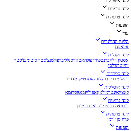
ליגה איטלקית
ליגה גרמנית
ליגה צרפתית
הופעות
עוד
הליגה ההולנדית
אייאקס
ליגה אנגלית
אסטון וילה
ברנטפורד
פולהאם
ארסנל
ליברפול
מנצ'סטר סיטי
מנצ'סטר
יונייטד
צ'לסי
ליגה ספרדית
ריאל מדריד
ברצלונה
אתלטיקו מדריד
ליגה איטלקית
לאציו
אינטר
מילאן
נאפולי
יובנטוס
רומא
ליגה גרמנית
בורוסיה דורטמונד
באיירן מינכן
ליגה צרפתית
פריז סן ז'רמן
הופעות