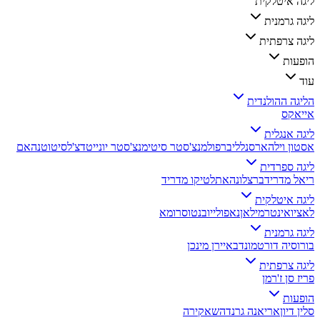
ליגה איטלקית
ליגה גרמנית
ליגה צרפתית
הופעות
עוד
הליגה ההולנדית
אייאקס
ליגה אנגלית
אסטון וילה
ארסנל
ליברפול
מנצ'סטר סיטי
מנצ'סטר יונייטד
צ'לסי
טוטנהאם
ליגה ספרדית
ריאל מדריד
ברצלונה
אתלטיקו מדריד
ליגה איטלקית
לאציו
אינטר
מילאן
נאפולי
יובנטוס
רומא
ליגה גרמנית
בורוסיה דורטמונד
באיירן מינכן
ליגה צרפתית
פריז סן ז'רמן
הופעות
סלין דיון
אריאנה גרנדה
שאקירה