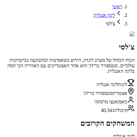
ראשי
ליגה אנגלית
צ'לסי
צ'לסי
הכוח הכחול של מערב לונדון, הידוע בשאפתנות ובהשקעה בכישרונות
עולמיים. סטמפורד ברידג' הוא אחד האצטדיונים עם האווירה הכי חמה
בליגה האנגלית.
ליגות
ליגה אנגלית
אצטדיון
סטמפורד ברידג'
מאמן
אנצו מרסקה
קיבולת
40,341
המשחקים הקרובים
ליגה אנגלית