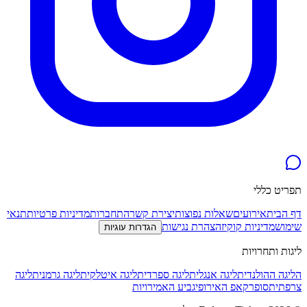
תפריט כללי
דף הבית
אירועים
שאלות נפוצות
יצירת קשר
התחברות
מדיניות פרטיות
תנאי
שימוש
מדיניות קוקיז
הצהרת נגישות
הגדרות עוגיות
ליגות ותחרויות
הליגה ההולנדית
ליגה אנגלית
ליגה ספרדית
ליגה איטלקית
ליגה גרמנית
ליגה
צרפתית
סופרקאפ האירופי
גביע האמירויות