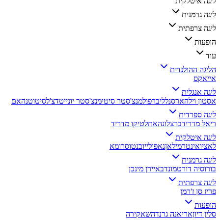
ליגה איטלקית
ליגה גרמנית
ליגה צרפתית
הופעות
עוד
הליגה ההולנדית
אייאקס
ליגה אנגלית
אסטון וילה
ארסנל
ליברפול
מנצ'סטר סיטי
מנצ'סטר יונייטד
צ'לסי
טוטנהאם
ליגה ספרדית
ריאל מדריד
ברצלונה
אתלטיקו מדריד
ליגה איטלקית
לאציו
אינטר
מילאן
נאפולי
יובנטוס
רומא
ליגה גרמנית
בורוסיה דורטמונד
באיירן מינכן
ליגה צרפתית
פריז סן ז'רמן
הופעות
סלין דיון
אריאנה גרנדה
שאקירה