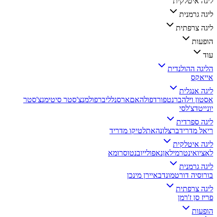
ליגה איטלקית
ליגה גרמנית
ליגה צרפתית
הופעות
עוד
הליגה ההולנדית
אייאקס
ליגה אנגלית
אסטון וילה
ברנטפורד
פולהאם
ארסנל
ליברפול
מנצ'סטר סיטי
מנצ'סטר
יונייטד
צ'לסי
ליגה ספרדית
ריאל מדריד
ברצלונה
אתלטיקו מדריד
ליגה איטלקית
לאציו
אינטר
מילאן
נאפולי
יובנטוס
רומא
ליגה גרמנית
בורוסיה דורטמונד
באיירן מינכן
ליגה צרפתית
פריז סן ז'רמן
הופעות