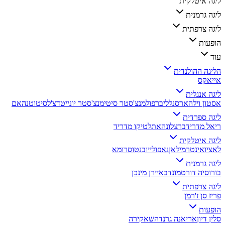
ליגה איטלקית
ליגה גרמנית
ליגה צרפתית
הופעות
עוד
הליגה ההולנדית
אייאקס
ליגה אנגלית
אסטון וילה
ארסנל
ליברפול
מנצ'סטר סיטי
מנצ'סטר יונייטד
צ'לסי
טוטנהאם
ליגה ספרדית
ריאל מדריד
ברצלונה
אתלטיקו מדריד
ליגה איטלקית
לאציו
אינטר
מילאן
נאפולי
יובנטוס
רומא
ליגה גרמנית
בורוסיה דורטמונד
באיירן מינכן
ליגה צרפתית
פריז סן ז'רמן
הופעות
סלין דיון
אריאנה גרנדה
שאקירה