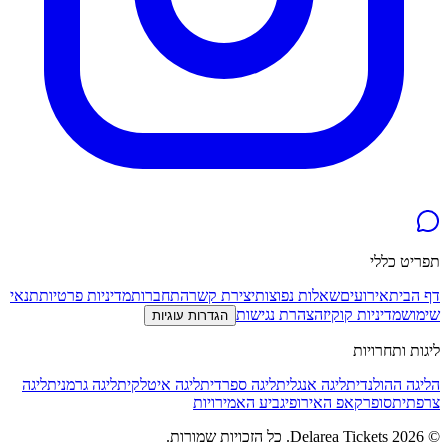
תפריט כללי
דף הבית
אירועים
שאלות נפוצות
יצירת קשר
התחברות
מדיניות פרטיות
תנאי
שימוש
מדיניות קוקיז
הצהרת נגישות
הגדרות עוגיות
ליגות ותחרויות
הליגה ההולנדית
ליגה אנגלית
ליגה ספרדית
ליגה איטלקית
ליגה גרמנית
ליגה
צרפתית
סופרקאפ האירופי
גביע האמירויות
©
2026
Delarea Tickets
.
כל הזכויות שמורות.