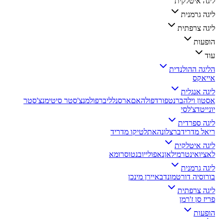
ליגה איטלקית
ליגה גרמנית
ליגה צרפתית
הופעות
עוד
הליגה ההולנדית
אייאקס
ליגה אנגלית
אסטון וילה
ברנטפורד
פולהאם
ארסנל
ליברפול
מנצ'סטר סיטי
מנצ'סטר
יונייטד
צ'לסי
ליגה ספרדית
ריאל מדריד
ברצלונה
אתלטיקו מדריד
ליגה איטלקית
לאציו
אינטר
מילאן
נאפולי
יובנטוס
רומא
ליגה גרמנית
בורוסיה דורטמונד
באיירן מינכן
ליגה צרפתית
פריז סן ז'רמן
הופעות