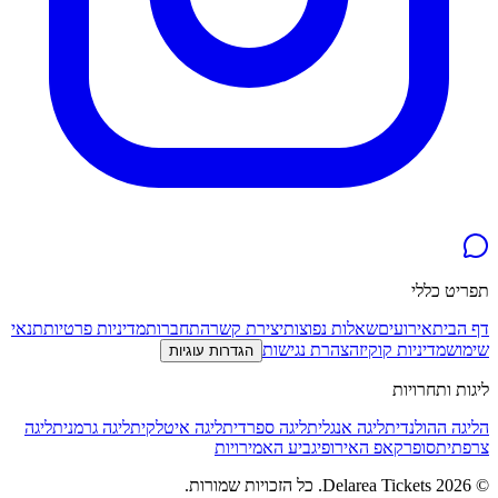
תפריט כללי
דף הבית
אירועים
שאלות נפוצות
יצירת קשר
התחברות
מדיניות פרטיות
תנאי
שימוש
מדיניות קוקיז
הצהרת נגישות
הגדרות עוגיות
ליגות ותחרויות
הליגה ההולנדית
ליגה אנגלית
ליגה ספרדית
ליגה איטלקית
ליגה גרמנית
ליגה
צרפתית
סופרקאפ האירופי
גביע האמירויות
©
2026
Delarea Tickets
.
כל הזכויות שמורות.