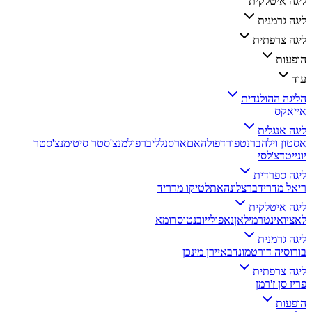
ליגה איטלקית
ליגה גרמנית
ליגה צרפתית
הופעות
עוד
הליגה ההולנדית
אייאקס
ליגה אנגלית
אסטון וילה
ברנטפורד
פולהאם
ארסנל
ליברפול
מנצ'סטר סיטי
מנצ'סטר
יונייטד
צ'לסי
ליגה ספרדית
ריאל מדריד
ברצלונה
אתלטיקו מדריד
ליגה איטלקית
לאציו
אינטר
מילאן
נאפולי
יובנטוס
רומא
ליגה גרמנית
בורוסיה דורטמונד
באיירן מינכן
ליגה צרפתית
פריז סן ז'רמן
הופעות