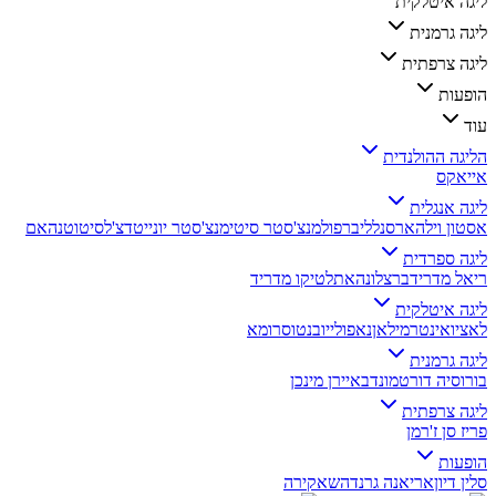
ליגה איטלקית
ליגה גרמנית
ליגה צרפתית
הופעות
עוד
הליגה ההולנדית
אייאקס
ליגה אנגלית
אסטון וילה
ארסנל
ליברפול
מנצ'סטר סיטי
מנצ'סטר יונייטד
צ'לסי
טוטנהאם
ליגה ספרדית
ריאל מדריד
ברצלונה
אתלטיקו מדריד
ליגה איטלקית
לאציו
אינטר
מילאן
נאפולי
יובנטוס
רומא
ליגה גרמנית
בורוסיה דורטמונד
באיירן מינכן
ליגה צרפתית
פריז סן ז'רמן
הופעות
סלין דיון
אריאנה גרנדה
שאקירה