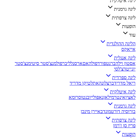
ליגה איטלקית
ליגה גרמנית
ליגה צרפתית
הופעות
עוד
הליגה ההולנדית
אייאקס
ליגה אנגלית
אסטון וילה
ברנטפורד
פולהאם
ארסנל
ליברפול
מנצ'סטר סיטי
מנצ'סטר
יונייטד
צ'לסי
ליגה ספרדית
ריאל מדריד
ברצלונה
אתלטיקו מדריד
ליגה איטלקית
לאציו
אינטר
מילאן
נאפולי
יובנטוס
רומא
ליגה גרמנית
בורוסיה דורטמונד
באיירן מינכן
ליגה צרפתית
פריז סן ז'רמן
הופעות