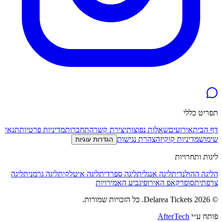
תפריט כללי
דף הבית
אירועים
שאלות נפוצות
יצירת קשר
התחברות
מדיניות פרטיות
תנאי
שימוש
מדיניות קוקיז
הצהרת נגישות
הגדרות עוגיות
ליגות ותחרויות
הליגה ההולנדית
ליגה אנגלית
ליגה ספרדית
ליגה איטלקית
ליגה גרמנית
ליגה
צרפתית
סופרקאפ האירופי
גביע האמירויות
©
2026
Delarea Tickets
.
כל הזכויות שמורות.
פותח ע״י
AfterTech