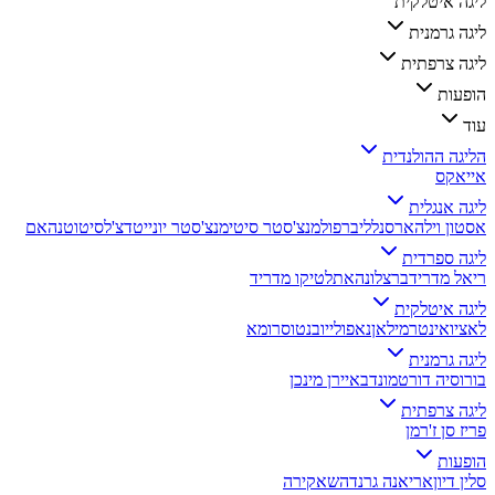
ליגה איטלקית
ליגה גרמנית
ליגה צרפתית
הופעות
עוד
הליגה ההולנדית
אייאקס
ליגה אנגלית
אסטון וילה
ארסנל
ליברפול
מנצ'סטר סיטי
מנצ'סטר יונייטד
צ'לסי
טוטנהאם
ליגה ספרדית
ריאל מדריד
ברצלונה
אתלטיקו מדריד
ליגה איטלקית
לאציו
אינטר
מילאן
נאפולי
יובנטוס
רומא
ליגה גרמנית
בורוסיה דורטמונד
באיירן מינכן
ליגה צרפתית
פריז סן ז'רמן
הופעות
סלין דיון
אריאנה גרנדה
שאקירה