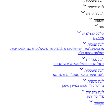
ליגה איטלקית
ליגה גרמנית
ליגה צרפתית
הופעות
עוד
הליגה ההולנדית
אייאקס
ליגה אנגלית
ארסנל
מנצ'סטר יונייטד
ליברפול
מנצ'סטר סיטי
צ'לסי
טוטנהאם
קריסטל
פאלאס
אסטון וילה
ליגה ספרדית
ריאל מדריד
ברצלונה
אתלטיקו מדריד
ליגה איטלקית
לאציו
אינטר
מילאן
נאפולי
יובנטוס
רומא
ליגה גרמנית
בורוסיה דורטמונד
באיירן מינכן
ליגה צרפתית
פריז סן ז'רמן
הופעות